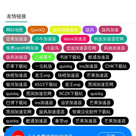
友情链接
网站地图
QuickQ
旋风加速度器
旋风
旋风加速
坚果加速器
小牛加速器
tiktok加速器
狗急加速器官网
免费vqn外网加速
小蓝鸟
优途加速器官网
风驰加速器
旋风加速器
八戒看书
书游下载站
酷通加速器
芒果下载站
一元机场
quickq
ins加速器
CHK下载站
快橙加速器
老王vnp
快橙加速器
芒果加速器
银河加速器
6513下载站
老王vnp
黑洞加速官网
quickq
黑洞加速官网
9CZK下载站
quickq
巴博下载站
ins加速器
油管加速器
芒果加速器
黑洞加速官网
旋风加速度器
智康汉化软件下载站
quickq
酷通加速器
暴雪vp
芒果加速器
芒果加速器
快橙加速器
快橙加速器
海鸥下载站