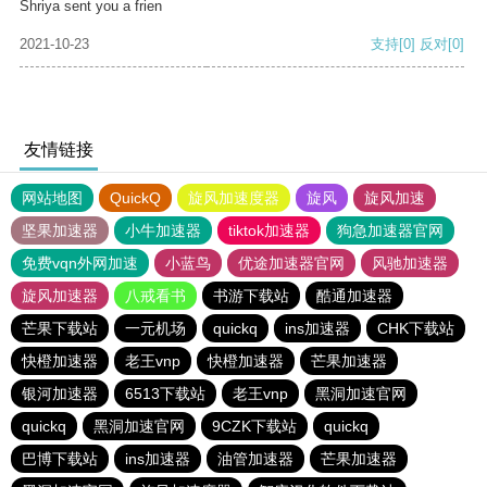
Shriya sent you a frien
2021-10-23
支持
[0]
反对
[0]
友情链接
网站地图
QuickQ
旋风加速度器
旋风
旋风加速
坚果加速器
小牛加速器
tiktok加速器
狗急加速器官网
免费vqn外网加速
小蓝鸟
优途加速器官网
风驰加速器
旋风加速器
八戒看书
书游下载站
酷通加速器
芒果下载站
一元机场
quickq
ins加速器
CHK下载站
快橙加速器
老王vnp
快橙加速器
芒果加速器
银河加速器
6513下载站
老王vnp
黑洞加速官网
quickq
黑洞加速官网
9CZK下载站
quickq
巴博下载站
ins加速器
油管加速器
芒果加速器