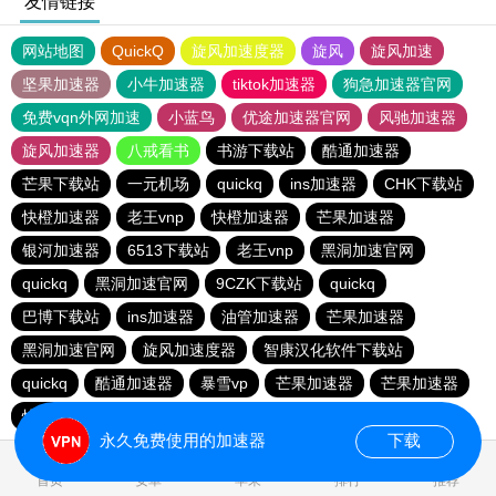
友情链接
网站地图
QuickQ
旋风加速度器
旋风
旋风加速
坚果加速器
小牛加速器
tiktok加速器
狗急加速器官网
免费vqn外网加速
小蓝鸟
优途加速器官网
风驰加速器
旋风加速器
八戒看书
书游下载站
酷通加速器
芒果下载站
一元机场
quickq
ins加速器
CHK下载站
快橙加速器
老王vnp
快橙加速器
芒果加速器
银河加速器
6513下载站
老王vnp
黑洞加速官网
quickq
黑洞加速官网
9CZK下载站
quickq
巴博下载站
ins加速器
油管加速器
芒果加速器
黑洞加速官网
旋风加速度器
智康汉化软件下载站
quickq
酷通加速器
暴雪vp
芒果加速器
芒果加速器
快橙加速器
快橙加速器
海鸥下载站
永久免费使用的加速器
下载
0.189923s
首页
安卓
苹果
排行
推荐