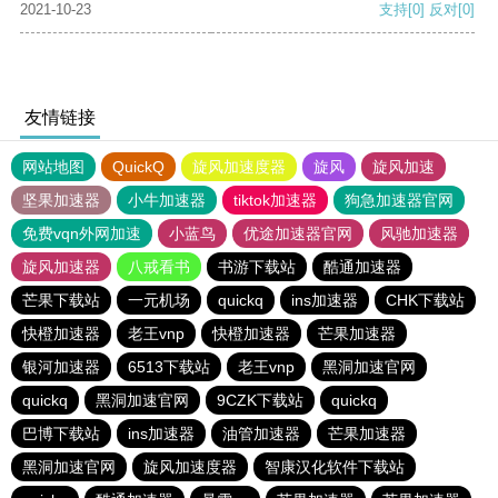
2021-10-23
支持
[0]
反对
[0]
友情链接
网站地图
QuickQ
旋风加速度器
旋风
旋风加速
坚果加速器
小牛加速器
tiktok加速器
狗急加速器官网
免费vqn外网加速
小蓝鸟
优途加速器官网
风驰加速器
旋风加速器
八戒看书
书游下载站
酷通加速器
芒果下载站
一元机场
quickq
ins加速器
CHK下载站
快橙加速器
老王vnp
快橙加速器
芒果加速器
银河加速器
6513下载站
老王vnp
黑洞加速官网
quickq
黑洞加速官网
9CZK下载站
quickq
巴博下载站
ins加速器
油管加速器
芒果加速器
黑洞加速官网
旋风加速度器
智康汉化软件下载站