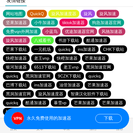
友情链接
网站地图
QuickQ
旋风加速度器
旋风
旋风加速
坚果加速器
小牛加速器
tiktok加速器
狗急加速器官网
免费vqn外网加速
小蓝鸟
优途加速器官网
风驰加速器
旋风加速器
八戒看书
书游下载站
酷通加速器
芒果下载站
一元机场
quickq
ins加速器
CHK下载站
快橙加速器
老王vnp
快橙加速器
芒果加速器
银河加速器
6513下载站
老王vnp
黑洞加速官网
quickq
黑洞加速官网
9CZK下载站
quickq
巴博下载站
ins加速器
油管加速器
芒果加速器
黑洞加速官网
旋风加速度器
智康汉化软件下载站
quickq
酷通加速器
暴雪vp
芒果加速器
芒果加速器
快橙加速器
快橙加速器
海鸥下载站
永久免费使用的加速器
下载
0.213174s
首页
安卓
苹果
排行
推荐