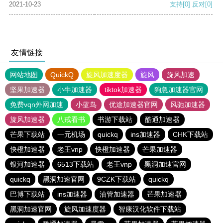
2021-10-23
支持
[0]
反对
[0]
友情链接
网站地图
QuickQ
旋风加速度器
旋风
旋风加速
坚果加速器
小牛加速器
tiktok加速器
狗急加速器官网
免费vqn外网加速
小蓝鸟
优途加速器官网
风驰加速器
旋风加速器
八戒看书
书游下载站
酷通加速器
芒果下载站
一元机场
quickq
ins加速器
CHK下载站
快橙加速器
老王vnp
快橙加速器
芒果加速器
银河加速器
6513下载站
老王vnp
黑洞加速官网
quickq
黑洞加速官网
9CZK下载站
quickq
巴博下载站
ins加速器
油管加速器
芒果加速器
黑洞加速官网
旋风加速度器
智康汉化软件下载站