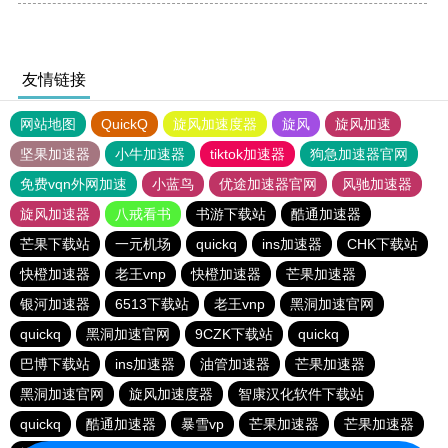
友情链接
网站地图
QuickQ
旋风加速度器
旋风
旋风加速
坚果加速器
小牛加速器
tiktok加速器
狗急加速器官网
免费vqn外网加速
小蓝鸟
优途加速器官网
风驰加速器
旋风加速器
八戒看书
书游下载站
酷通加速器
芒果下载站
一元机场
quickq
ins加速器
CHK下载站
快橙加速器
老王vnp
快橙加速器
芒果加速器
银河加速器
6513下载站
老王vnp
黑洞加速官网
quickq
黑洞加速官网
9CZK下载站
quickq
巴博下载站
ins加速器
油管加速器
芒果加速器
黑洞加速官网
旋风加速度器
智康汉化软件下载站
quickq
酷通加速器
暴雪vp
芒果加速器
芒果加速器