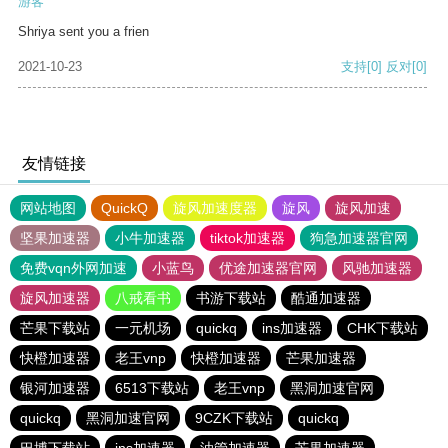
游客
Shriya sent you a frien
2021-10-23
支持
[0]
反对
[0]
友情链接
网站地图
QuickQ
旋风加速度器
旋风
旋风加速
坚果加速器
小牛加速器
tiktok加速器
狗急加速器官网
免费vqn外网加速
小蓝鸟
优途加速器官网
风驰加速器
旋风加速器
八戒看书
书游下载站
酷通加速器
芒果下载站
一元机场
quickq
ins加速器
CHK下载站
快橙加速器
老王vnp
快橙加速器
芒果加速器
银河加速器
6513下载站
老王vnp
黑洞加速官网
quickq
黑洞加速官网
9CZK下载站
quickq