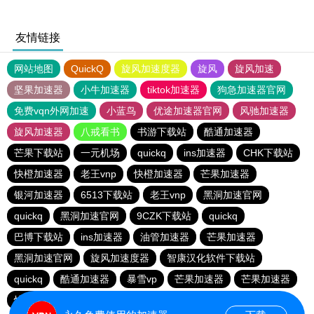
友情链接
网站地图
QuickQ
旋风加速度器
旋风
旋风加速
坚果加速器
小牛加速器
tiktok加速器
狗急加速器官网
免费vqn外网加速
小蓝鸟
优途加速器官网
风驰加速器
旋风加速器
八戒看书
书游下载站
酷通加速器
芒果下载站
一元机场
quickq
ins加速器
CHK下载站
快橙加速器
老王vnp
快橙加速器
芒果加速器
银河加速器
6513下载站
老王vnp
黑洞加速官网
quickq
黑洞加速官网
9CZK下载站
quickq
巴博下载站
ins加速器
油管加速器
芒果加速器
黑洞加速官网
旋风加速度器
智康汉化软件下载站
quickq
酷通加速器
暴雪vp
芒果加速器
芒果加速器
快橙加速器
快橙加速器
海鸥下载站