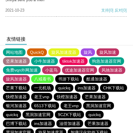
2021-10-23
支持
[0]
反对
[0]
友情链接
网站地图
QuickQ
旋风加速度器
旋风
旋风加速
坚果加速器
小牛加速器
tiktok加速器
狗急加速器官网
免费vqn外网加速
小蓝鸟
优途加速器官网
风驰加速器
旋风加速器
八戒看书
书游下载站
酷通加速器
芒果下载站
一元机场
quickq
ins加速器
CHK下载站
快橙加速器
老王vnp
快橙加速器
芒果加速器
银河加速器
6513下载站
老王vnp
黑洞加速官网
quickq
黑洞加速官网
9CZK下载站
quickq
巴博下载站
ins加速器
油管加速器
芒果加速器
黑洞加速官网
旋风加速度器
智康汉化软件下载站