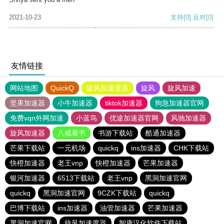
2021-10-23
支持
[0]
反对
[0]
友情链接
网站地图
QuickQ
旋风加速度器
旋风
旋风加速
坚果加速器
小牛加速器
tiktok加速器
狗急加速器官网
免费vqn外网加速
小蓝鸟
优途加速器官网
风驰加速器
旋风加速器
八戒看书
书游下载站
酷通加速器
芒果下载站
一元机场
quickq
ins加速器
CHK下载站
快橙加速器
老王vnp
快橙加速器
芒果加速器
银河加速器
6513下载站
老王vnp
黑洞加速官网
quickq
黑洞加速官网
9CZK下载站
quickq
巴博下载站
ins加速器
油管加速器
芒果加速器
黑洞加速官网
旋风加速度器
智康汉化软件下载站