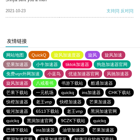
2021-10-23
支持
[0]
反对
[0]
友情链接
网站地图
QuickQ
旋风加速度器
旋风
旋风加速
坚果加速器
小牛加速器
tiktok加速器
狗急加速器官网
免费vqn外网加速
小蓝鸟
优途加速器官网
风驰加速器
旋风加速器
八戒看书
书游下载站
酷通加速器
芒果下载站
一元机场
quickq
ins加速器
CHK下载站
快橙加速器
老王vnp
快橙加速器
芒果加速器
银河加速器
6513下载站
老王vnp
黑洞加速官网
quickq
黑洞加速官网
9CZK下载站
quickq
巴博下载站
ins加速器
油管加速器
芒果加速器
黑洞加速官网
旋风加速度器
智康汉化软件下载站