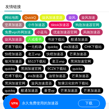
友情链接
网站地图
QuickQ
旋风加速度器
旋风
旋风加速
坚果加速器
小牛加速器
tiktok加速器
狗急加速器官网
免费vqn外网加速
小蓝鸟
优途加速器官网
风驰加速器
旋风加速器
八戒看书
书游下载站
酷通加速器
芒果下载站
一元机场
quickq
ins加速器
CHK下载站
快橙加速器
老王vnp
快橙加速器
芒果加速器
银河加速器
6513下载站
老王vnp
黑洞加速官网
quickq
黑洞加速官网
9CZK下载站
quickq
巴博下载站
ins加速器
油管加速器
芒果加速器
黑洞加速官网
旋风加速度器
智康汉化软件下载站
quickq
酷通加速器
暴雪vp
芒果加速器
芒果加速器
快橙加速器
快橙加速器
海鸥下载站
永久免费使用的加速器
下载