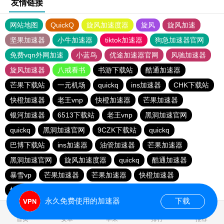
友情链接
网站地图
QuickQ
旋风加速度器
旋风
旋风加速
坚果加速器
小牛加速器
tiktok加速器
狗急加速器官网
免费vqn外网加速
小蓝鸟
优途加速器官网
风驰加速器
旋风加速器
八戒看书
书游下载站
酷通加速器
芒果下载站
一元机场
quickq
ins加速器
CHK下载站
快橙加速器
老王vnp
快橙加速器
芒果加速器
银河加速器
6513下载站
老王vnp
黑洞加速官网
quickq
黑洞加速官网
9CZK下载站
quickq
巴博下载站
ins加速器
油管加速器
芒果加速器
黑洞加速官网
旋风加速度器
quickq
酷通加速器
暴雪vp
芒果加速器
芒果加速器
快橙加速器
快橙加速器
海鸥下载站
永久免费使用的加速器
下载
0.222964s
首页
安卓
苹果
排行
推荐