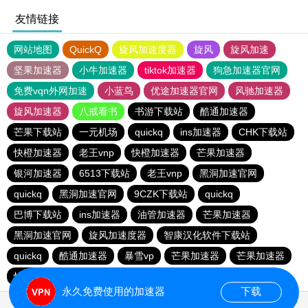
友情链接
网站地图
QuickQ
旋风加速度器
旋风
旋风加速
坚果加速器
小牛加速器
tiktok加速器
狗急加速器官网
免费vqn外网加速
小蓝鸟
优途加速器官网
风驰加速器
旋风加速器
八戒看书
书游下载站
酷通加速器
芒果下载站
一元机场
quickq
ins加速器
CHK下载站
快橙加速器
老王vnp
快橙加速器
芒果加速器
银河加速器
6513下载站
老王vnp
黑洞加速官网
quickq
黑洞加速官网
9CZK下载站
quickq
巴博下载站
ins加速器
油管加速器
芒果加速器
黑洞加速官网
旋风加速度器
智康汉化软件下载站
quickq
酷通加速器
暴雪vp
芒果加速器
芒果加速器
快橙加速器
快橙加速器
海鸥下载站
永久免费使用的加速器
下载