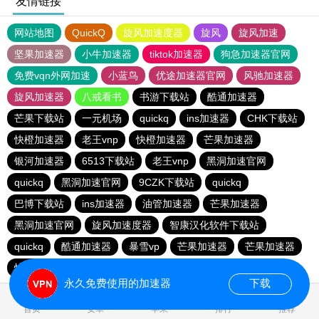
友情链接
网站地图
QuickQ
旋风加速度器
旋风
旋风加速
坚果加速器
小牛加速器
tiktok加速器
狗急加速器官网
免费vqn外网加速
小蓝鸟
优途加速器官网
风驰加速器
旋风加速器
八戒看书
书游下载站
酷通加速器
芒果下载站
一元机场
quickq
ins加速器
CHK下载站
快橙加速器
老王vnp
快橙加速器
芒果加速器
银河加速器
6513下载站
老王vnp
黑洞加速官网
quickq
黑洞加速官网
9CZK下载站
quickq
巴博下载站
ins加速器
油管加速器
芒果加速器
黑洞加速官网
旋风加速度器
智康汉化软件下载站
quickq
酷通加速器
暴雪vp
芒果加速器
芒果加速器
快橙加速器
快橙加速器
海鸥下载站
永久免费使用的加速器
下载
0.388482s
首页
安卓
苹果
排行
推荐