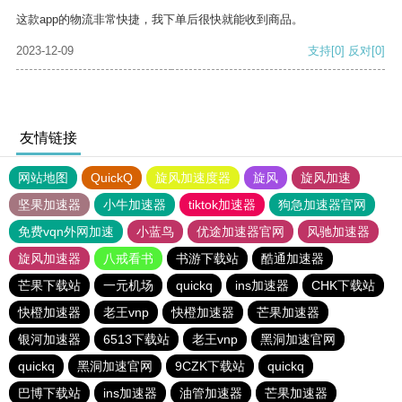
这款app的物流非常快捷，我下单后很快就能收到商品。
2023-12-09
支持
[0]
反对
[0]
友情链接
网站地图
QuickQ
旋风加速度器
旋风
旋风加速
坚果加速器
小牛加速器
tiktok加速器
狗急加速器官网
免费vqn外网加速
小蓝鸟
优途加速器官网
风驰加速器
旋风加速器
八戒看书
书游下载站
酷通加速器
芒果下载站
一元机场
quickq
ins加速器
CHK下载站
快橙加速器
老王vnp
快橙加速器
芒果加速器
银河加速器
6513下载站
老王vnp
黑洞加速官网
quickq
黑洞加速官网
9CZK下载站
quickq
巴博下载站
ins加速器
油管加速器
芒果加速器