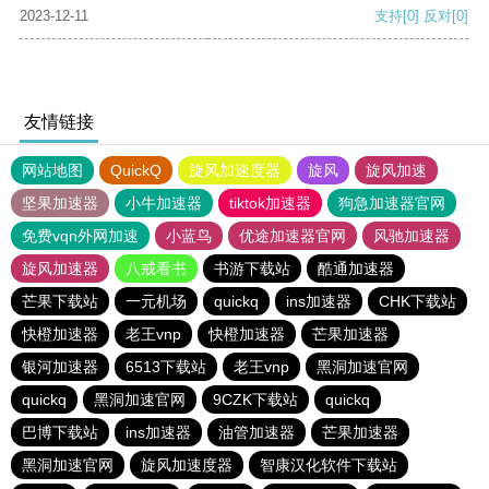
2023-12-11
支持
[0]
反对
[0]
友情链接
网站地图
QuickQ
旋风加速度器
旋风
旋风加速
坚果加速器
小牛加速器
tiktok加速器
狗急加速器官网
免费vqn外网加速
小蓝鸟
优途加速器官网
风驰加速器
旋风加速器
八戒看书
书游下载站
酷通加速器
芒果下载站
一元机场
quickq
ins加速器
CHK下载站
快橙加速器
老王vnp
快橙加速器
芒果加速器
银河加速器
6513下载站
老王vnp
黑洞加速官网
quickq
黑洞加速官网
9CZK下载站
quickq
巴博下载站
ins加速器
油管加速器
芒果加速器
黑洞加速官网
旋风加速度器
智康汉化软件下载站