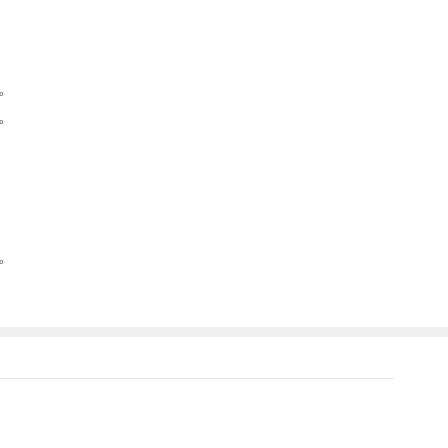
。
。
。