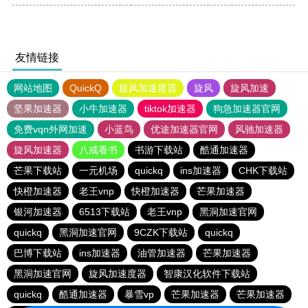
友情链接
网站地图
QuickQ
旋风加速度器
旋风
旋风加速
坚果加速器
小牛加速器
tiktok加速器
狗急加速器官网
免费vqn外网加速
小蓝鸟
优途加速器官网
风驰加速器
旋风加速器
八戒看书
书游下载站
酷通加速器
芒果下载站
一元机场
quickq
ins加速器
CHK下载站
快橙加速器
老王vnp
快橙加速器
芒果加速器
银河加速器
6513下载站
老王vnp
黑洞加速官网
quickq
黑洞加速官网
9CZK下载站
quickq
巴博下载站
ins加速器
油管加速器
芒果加速器
黑洞加速官网
旋风加速度器
智康汉化软件下载站
quickq
酷通加速器
暴雪vp
芒果加速器
芒果加速器