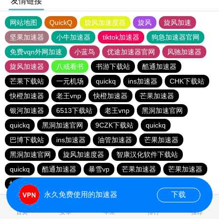
友情链接
网站地图
QuickQ
旋风加速度器
旋风
旋风加速
坚果加速器
小牛加速器
tiktok加速器
狗急加速器官网
免费vqn外网加速
小蓝鸟
优途加速器官网
风驰加速器
旋风加速器
八戒看书
书游下载站
酷通加速器
芒果下载站
一元机场
quickq
ins加速器
CHK下载站
快橙加速器
老王vnp
快橙加速器
芒果加速器
银河加速器
6513下载站
老王vnp
黑洞加速官网
quickq
黑洞加速官网
9CZK下载站
quickq
巴博下载站
ins加速器
油管加速器
芒果加速器
黑洞加速官网
旋风加速度器
智康汉化软件下载站
quickq
酷通加速器
暴雪vp
芒果加速器
芒果加速器
快橙加速器
快橙加速器
海鸥下载站
永久免费使用的加速器
下载
0.084639s
首页
安卓
苹果
排行
推荐