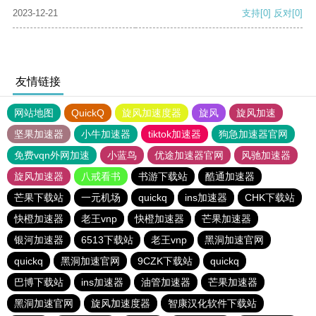
2023-12-21
支持
[0]
反对
[0]
友情链接
网站地图
QuickQ
旋风加速度器
旋风
旋风加速
坚果加速器
小牛加速器
tiktok加速器
狗急加速器官网
免费vqn外网加速
小蓝鸟
优途加速器官网
风驰加速器
旋风加速器
八戒看书
书游下载站
酷通加速器
芒果下载站
一元机场
quickq
ins加速器
CHK下载站
快橙加速器
老王vnp
快橙加速器
芒果加速器
银河加速器
6513下载站
老王vnp
黑洞加速官网
quickq
黑洞加速官网
9CZK下载站
quickq
巴博下载站
ins加速器
油管加速器
芒果加速器
黑洞加速官网
旋风加速度器
智康汉化软件下载站