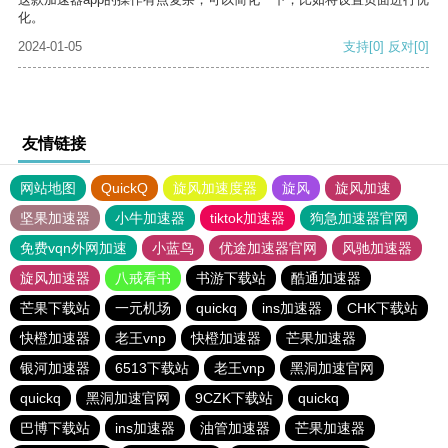
化。
2024-01-05
支持
[0]
反对
[0]
友情链接
网站地图
QuickQ
旋风加速度器
旋风
旋风加速
坚果加速器
小牛加速器
tiktok加速器
狗急加速器官网
免费vqn外网加速
小蓝鸟
优途加速器官网
风驰加速器
旋风加速器
八戒看书
书游下载站
酷通加速器
芒果下载站
一元机场
quickq
ins加速器
CHK下载站
快橙加速器
老王vnp
快橙加速器
芒果加速器
银河加速器
6513下载站
老王vnp
黑洞加速官网
quickq
黑洞加速官网
9CZK下载站
quickq
巴博下载站
ins加速器
油管加速器
芒果加速器