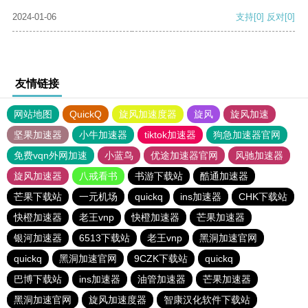
2024-01-06
支持
[0]
反对
[0]
友情链接
网站地图
QuickQ
旋风加速度器
旋风
旋风加速
坚果加速器
小牛加速器
tiktok加速器
狗急加速器官网
免费vqn外网加速
小蓝鸟
优途加速器官网
风驰加速器
旋风加速器
八戒看书
书游下载站
酷通加速器
芒果下载站
一元机场
quickq
ins加速器
CHK下载站
快橙加速器
老王vnp
快橙加速器
芒果加速器
银河加速器
6513下载站
老王vnp
黑洞加速官网
quickq
黑洞加速官网
9CZK下载站
quickq
巴博下载站
ins加速器
油管加速器
芒果加速器
黑洞加速官网
旋风加速度器
智康汉化软件下载站