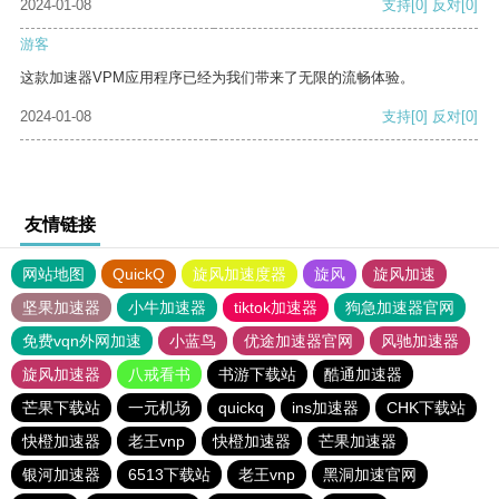
2024-01-08
支持
[0]
反对
[0]
游客
这款加速器VPM应用程序已经为我们带来了无限的流畅体验。
2024-01-08
支持
[0]
反对
[0]
友情链接
网站地图
QuickQ
旋风加速度器
旋风
旋风加速
坚果加速器
小牛加速器
tiktok加速器
狗急加速器官网
免费vqn外网加速
小蓝鸟
优途加速器官网
风驰加速器
旋风加速器
八戒看书
书游下载站
酷通加速器
芒果下载站
一元机场
quickq
ins加速器
CHK下载站
快橙加速器
老王vnp
快橙加速器
芒果加速器
银河加速器
6513下载站
老王vnp
黑洞加速官网