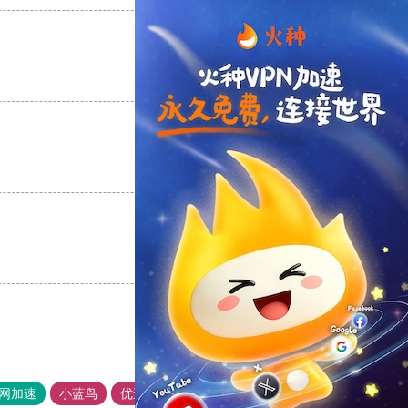
支持
[0]
反对
[0]
支持
[0]
反对
[0]
支持
[0]
反对
[0]
外网加速
小蓝鸟
优途加速器官网
风驰加速器
旋风加速器