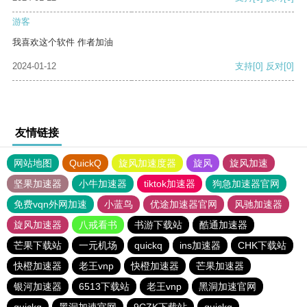
游客
我喜欢这个软件 作者加油
2024-01-12
支持
[0]
反对
[0]
友情链接
网站地图
QuickQ
旋风加速度器
旋风
旋风加速
坚果加速器
小牛加速器
tiktok加速器
狗急加速器官网
免费vqn外网加速
小蓝鸟
优途加速器官网
风驰加速器
旋风加速器
八戒看书
书游下载站
酷通加速器
芒果下载站
一元机场
quickq
ins加速器
CHK下载站
快橙加速器
老王vnp
快橙加速器
芒果加速器
银河加速器
6513下载站
老王vnp
黑洞加速官网