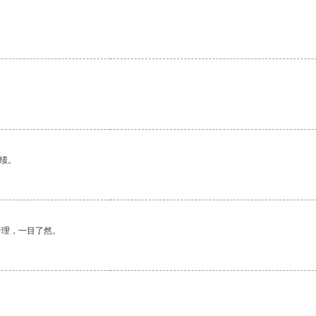
绩。
合理，一目了然。
。