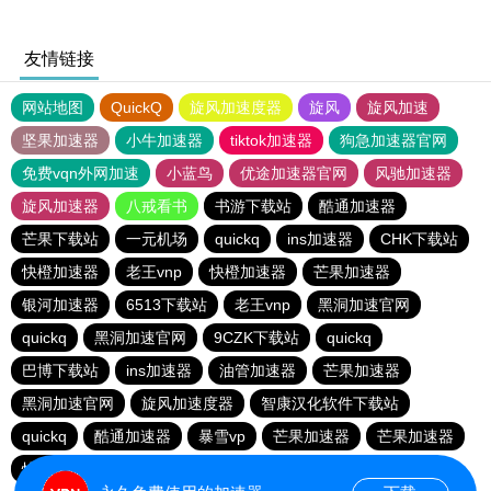
友情链接
网站地图
QuickQ
旋风加速度器
旋风
旋风加速
坚果加速器
小牛加速器
tiktok加速器
狗急加速器官网
免费vqn外网加速
小蓝鸟
优途加速器官网
风驰加速器
旋风加速器
八戒看书
书游下载站
酷通加速器
芒果下载站
一元机场
quickq
ins加速器
CHK下载站
快橙加速器
老王vnp
快橙加速器
芒果加速器
银河加速器
6513下载站
老王vnp
黑洞加速官网
quickq
黑洞加速官网
9CZK下载站
quickq
巴博下载站
ins加速器
油管加速器
芒果加速器
黑洞加速官网
旋风加速度器
智康汉化软件下载站
quickq
酷通加速器
暴雪vp
芒果加速器
芒果加速器
快橙加速器
快橙加速器
海鸥下载站