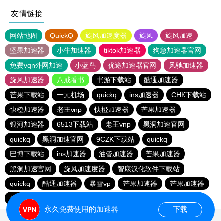
友情链接
网站地图
QuickQ
旋风加速度器
旋风
旋风加速
坚果加速器
小牛加速器
tiktok加速器
狗急加速器官网
免费vqn外网加速
小蓝鸟
优途加速器官网
风驰加速器
旋风加速器
八戒看书
书游下载站
酷通加速器
芒果下载站
一元机场
quickq
ins加速器
CHK下载站
快橙加速器
老王vnp
快橙加速器
芒果加速器
银河加速器
6513下载站
老王vnp
黑洞加速官网
quickq
黑洞加速官网
9CZK下载站
quickq
巴博下载站
ins加速器
油管加速器
芒果加速器
黑洞加速官网
旋风加速度器
智康汉化软件下载站
quickq
酷通加速器
暴雪vp
芒果加速器
芒果加速器
快橙加速器
快橙加速器
海鸥下载站
永久免费使用的加速器
下载