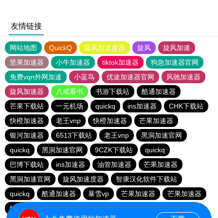
友情链接
网站地图
QuickQ
旋风加速度器
旋风
旋风加速
坚果加速器
小牛加速器
tiktok加速器
狗急加速器官网
免费vqn外网加速
小蓝鸟
优途加速器官网
风驰加速器
旋风加速器
八戒看书
书游下载站
酷通加速器
芒果下载站
一元机场
quickq
ins加速器
CHK下载站
快橙加速器
老王vnp
快橙加速器
芒果加速器
银河加速器
6513下载站
老王vnp
黑洞加速官网
quickq
黑洞加速官网
9CZK下载站
quickq
巴博下载站
ins加速器
油管加速器
芒果加速器
黑洞加速官网
旋风加速度器
智康汉化软件下载站
quickq
酷通加速器
暴雪vp
芒果加速器
芒果加速器
快橙加速器
快橙加速器
海鸥下载站