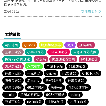
这款app的课程非常丰富，可以满足我不同的学习需求，让我能够找到自
己感兴趣的知识。
2024-01-12
支持
[0]
反对
[0]
友情链接
网站地图
QuickQ
旋风加速度器
旋风
旋风加速
坚果加速器
小牛加速器
tiktok加速器
狗急加速器官网
免费vqn外网加速
小蓝鸟
优途加速器官网
风驰加速器
旋风加速器
八戒看书
书游下载站
酷通加速器
芒果下载站
一元机场
quickq
ins加速器
CHK下载站
快橙加速器
老王vnp
快橙加速器
芒果加速器
银河加速器
6513下载站
老王vnp
黑洞加速官网
quickq
黑洞加速官网
9CZK下载站
quickq
巴博下载站
ins加速器
油管加速器
芒果加速器